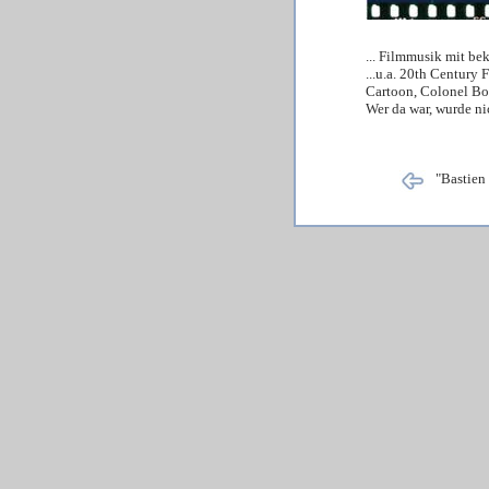
... Filmmusik mit bek
...u.a. 20th Century 
Cartoon, Colonel Bog
Wer da war, wurde ni
"Bastien