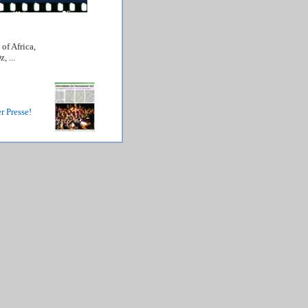
of Africa,
 ...
er Presse!