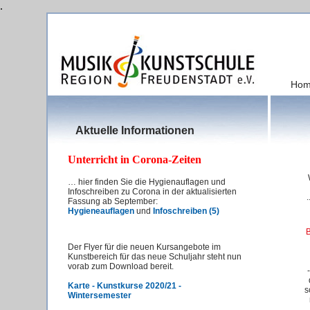
.
Ho
Aktuelle Informationen
Unterricht in Corona-Zeiten
… hier finden Sie die Hygienauflagen und
Infoschreiben zu Corona in der aktualisierten
.
Fassung ab September:
Hygieneauflagen
und
Infoschreiben (5)
Der Flyer für die neuen Kursangebote im
Kunstbereich für das neue Schuljahr steht nun
vorab zum Download bereit.
Karte - Kunstkurse 2020/21 -
s
Wintersemester